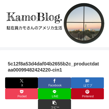
5c12f8a53d4daf04b2655b2c_productdat
aa00099482424220-cin1
X
Facebook
はてブ
Pocket
LINE
Pinterest
コピー