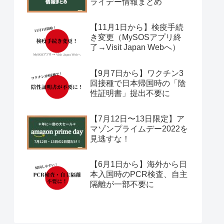
ライデー情報まとめ
【11月1日から】検疫手続
き変更（MySOSアプリ終
了→Visit Japan Webへ）
【9月7日から】ワクチン3
回接種で日本帰国時の「陰
性証明書」提出不要に
【7月12日〜13日限定】ア
マゾンプライムデー2022を
見逃すな！
【6月1日から】海外から日
本入国時のPCR検査、自主
隔離が一部不要に