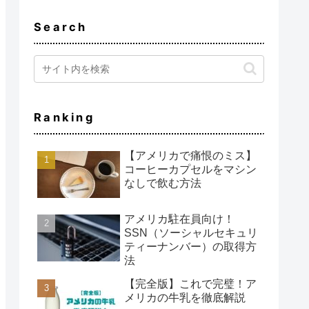
Search
Ranking
【アメリカで痛恨のミス】
コーヒーカプセルをマシン
なしで飲む方法
アメリカ駐在員向け！
SSN（ソーシャルセキュリ
ティーナンバー）の取得方
法
【完全版】これで完璧！ア
メリカの牛乳を徹底解説