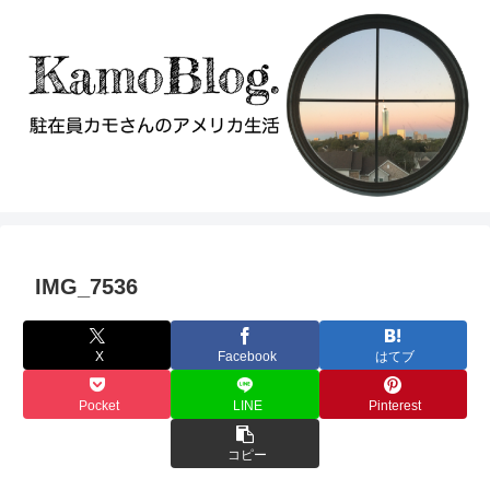
IMG_7536
X
Facebook
はてブ
Pocket
LINE
Pinterest
コピー