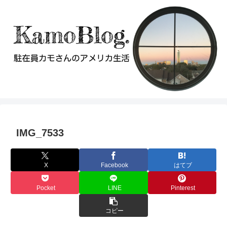
IMG_7533
X
Facebook
はてブ
Pocket
LINE
Pinterest
コピー