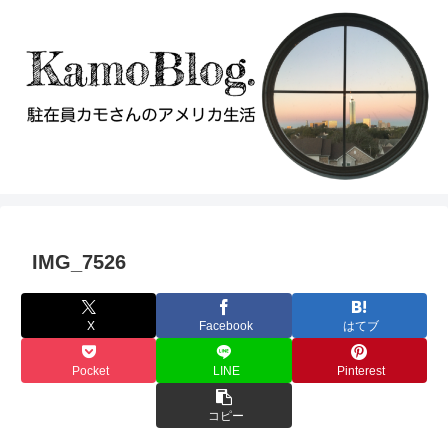
IMG_7526
X
Facebook
はてブ
Pocket
LINE
Pinterest
コピー