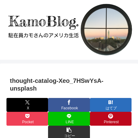
thought-catalog-Xeo_7HSwYsA-
unsplash
X
Facebook
はてブ
Pocket
LINE
Pinterest
コピー