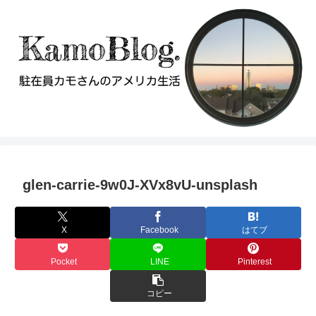
glen-carrie-9w0J-XVx8vU-unsplash
X
Facebook
はてブ
Pocket
LINE
Pinterest
コピー