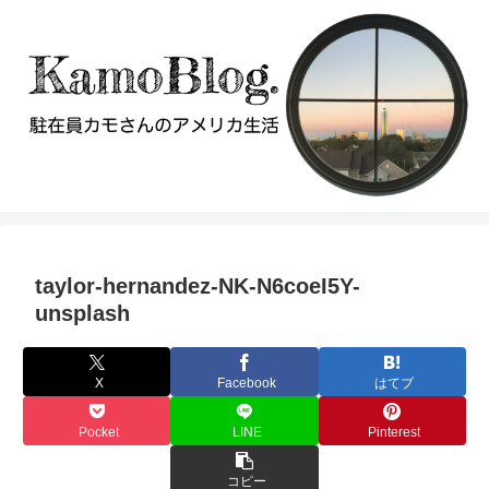
taylor-hernandez-NK-N6coeI5Y-
unsplash
X
Facebook
はてブ
Pocket
LINE
Pinterest
コピー