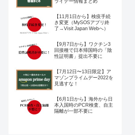
ライデー情報まとめ
【11月1日から】検疫手続
き変更（MySOSアプリ終
了→Visit Japan Webへ）
【9月7日から】ワクチン3
回接種で日本帰国時の「陰
性証明書」提出不要に
【7月12日〜13日限定】ア
マゾンプライムデー2022を
見逃すな！
【6月1日から】海外から日
本入国時のPCR検査、自主
隔離が一部不要に