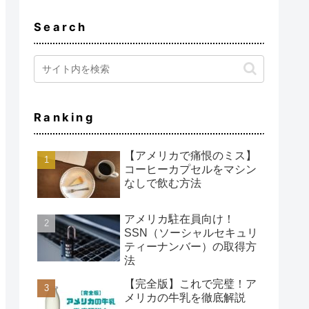
Search
Ranking
【アメリカで痛恨のミス】
コーヒーカプセルをマシン
なしで飲む方法
アメリカ駐在員向け！
SSN（ソーシャルセキュリ
ティーナンバー）の取得方
法
【完全版】これで完璧！ア
メリカの牛乳を徹底解説