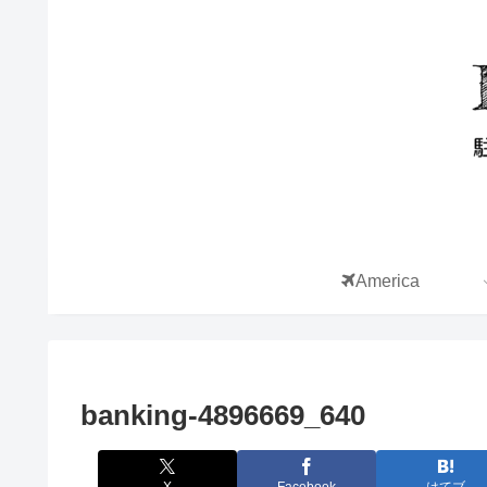
America
banking-4896669_640
X
Facebook
はてブ