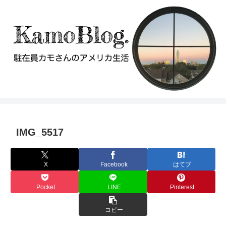
IMG_5517
X
Facebook
はてブ
Pocket
LINE
Pinterest
コピー