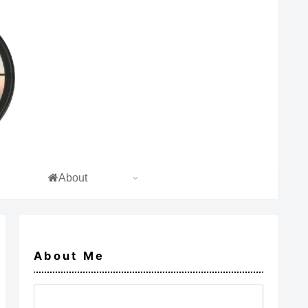
About
About Me