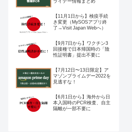
ライデー情報まとめ
【11月1日から】検疫手続
き変更（MySOSアプリ終
了→Visit Japan Webへ）
【9月7日から】ワクチン3
回接種で日本帰国時の「陰
性証明書」提出不要に
【7月12日〜13日限定】ア
マゾンプライムデー2022を
見逃すな！
【6月1日から】海外から日
本入国時のPCR検査、自主
隔離が一部不要に