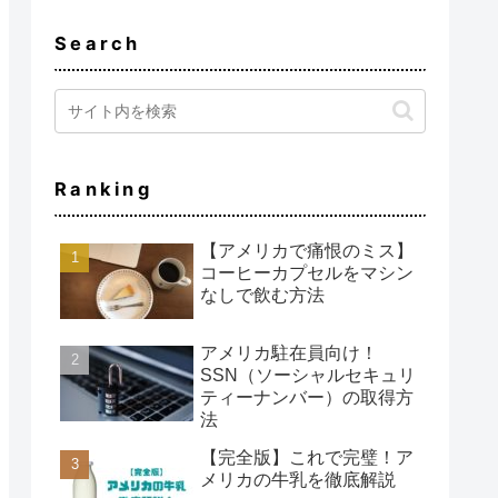
Search
Ranking
【アメリカで痛恨のミス】
コーヒーカプセルをマシン
なしで飲む方法
アメリカ駐在員向け！
SSN（ソーシャルセキュリ
ティーナンバー）の取得方
法
【完全版】これで完璧！ア
メリカの牛乳を徹底解説