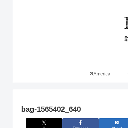
America
bag-1565402_640
X
Facebook
はてブ