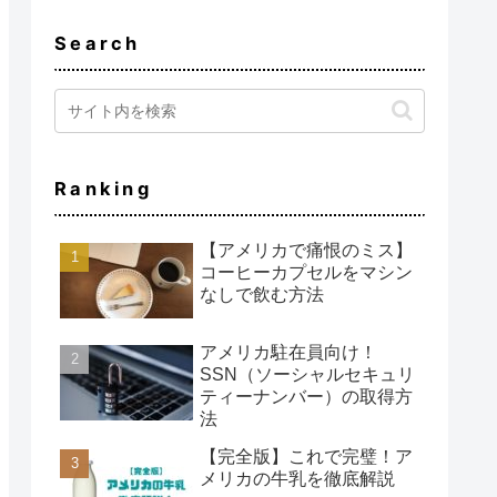
Search
Ranking
【アメリカで痛恨のミス】
コーヒーカプセルをマシン
なしで飲む方法
アメリカ駐在員向け！
SSN（ソーシャルセキュリ
ティーナンバー）の取得方
法
【完全版】これで完璧！ア
メリカの牛乳を徹底解説