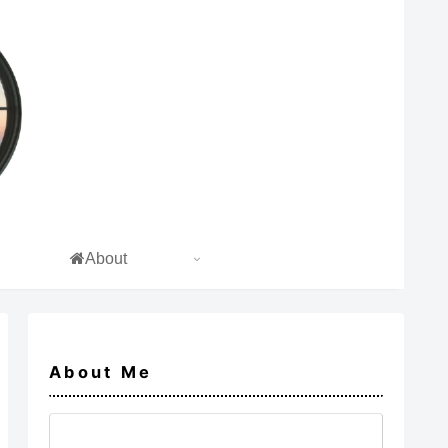
About
About Me