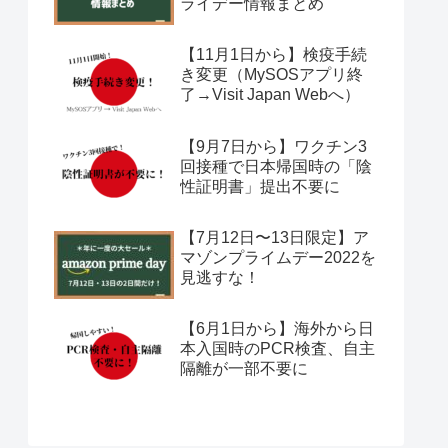
ライデー情報まとめ
【11月1日から】検疫手続
き変更（MySOSアプリ終
了→Visit Japan Webへ）
【9月7日から】ワクチン3
回接種で日本帰国時の「陰
性証明書」提出不要に
【7月12日〜13日限定】ア
マゾンプライムデー2022を
見逃すな！
【6月1日から】海外から日
本入国時のPCR検査、自主
隔離が一部不要に