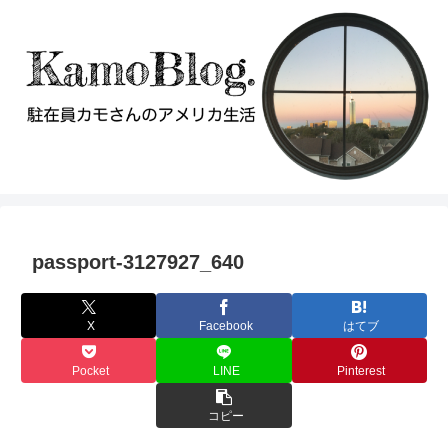
passport-3127927_640
X
Facebook
はてブ
Pocket
LINE
Pinterest
コピー