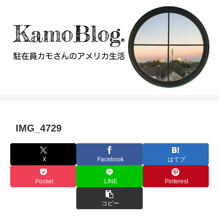
IMG_4729
X
Facebook
はてブ
Pocket
LINE
Pinterest
コピー