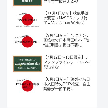
ライデー情報まとめ
【11月1日から】検疫手続
き変更（MySOSアプリ終
了→Visit Japan Webへ）
【9月7日から】ワクチン3
回接種で日本帰国時の「陰
性証明書」提出不要に
【7月12日〜13日限定】ア
マゾンプライムデー2022を
見逃すな！
【6月1日から】海外から日
本入国時のPCR検査、自主
隔離が一部不要に