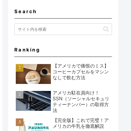
Search
Ranking
【アメリカで痛恨のミス】
コーヒーカプセルをマシン
なしで飲む方法
アメリカ駐在員向け！
SSN（ソーシャルセキュリ
ティーナンバー）の取得方
法
【完全版】これで完璧！ア
メリカの牛乳を徹底解説