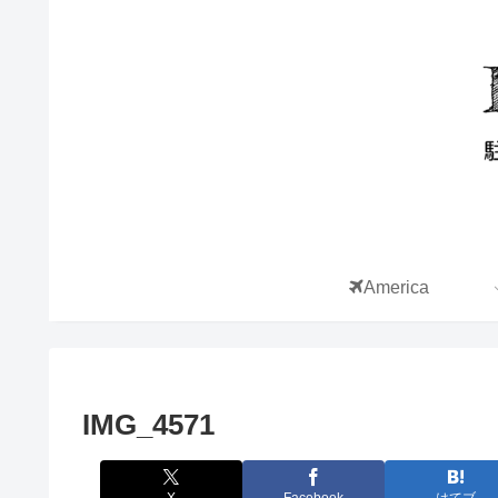
America
IMG_4571
X
Facebook
はてブ