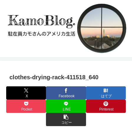
clothes-drying-rack-411518_640
X
Facebook
はてブ
Pocket
LINE
Pinterest
コピー