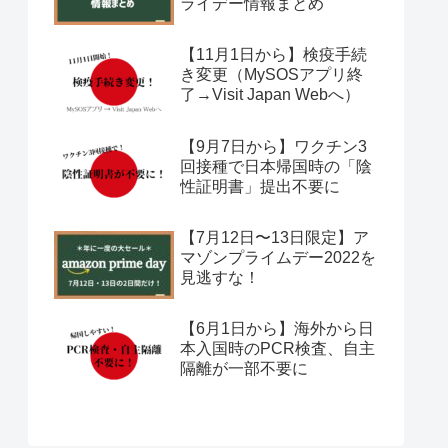
ライデー情報まとめ
【11月1日から】検疫手続
き変更（MySOSアプリ終
了→Visit Japan Webへ）
【9月7日から】ワクチン3
回接種で日本帰国時の「陰
性証明書」提出不要に
【7月12日〜13日限定】ア
マゾンプライムデー2022を
見逃すな！
【6月1日から】海外から日
本入国時のPCR検査、自主
隔離が一部不要に