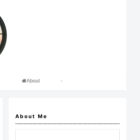
About
About Me