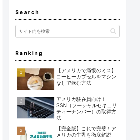
Search
Ranking
【アメリカで痛恨のミス】
コーヒーカプセルをマシン
なしで飲む方法
アメリカ駐在員向け！
SSN（ソーシャルセキュリ
ティーナンバー）の取得方
法
【完全版】これで完璧！ア
メリカの牛乳を徹底解説