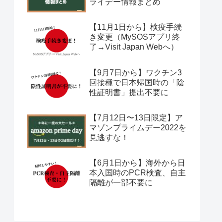
ライデー情報まとめ
【11月1日から】検疫手続
き変更（MySOSアプリ終
了→Visit Japan Webへ）
【9月7日から】ワクチン3
回接種で日本帰国時の「陰
性証明書」提出不要に
【7月12日〜13日限定】ア
マゾンプライムデー2022を
見逃すな！
【6月1日から】海外から日
本入国時のPCR検査、自主
隔離が一部不要に