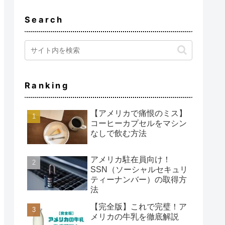
Search
Ranking
【アメリカで痛恨のミス】
コーヒーカプセルをマシン
なしで飲む方法
アメリカ駐在員向け！
SSN（ソーシャルセキュリ
ティーナンバー）の取得方
法
【完全版】これで完璧！ア
メリカの牛乳を徹底解説