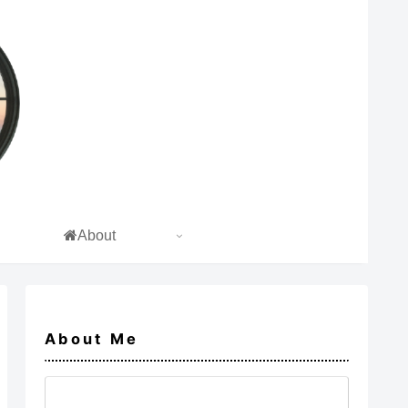
About
About Me