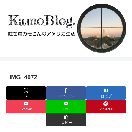
IMG_4072
X
Facebook
はてブ
Pocket
LINE
Pinterest
コピー