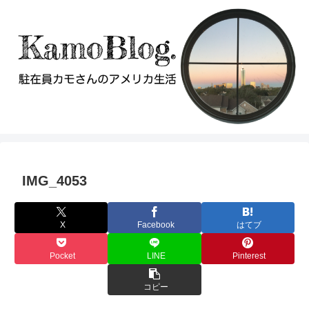
IMG_4053
X
Facebook
はてブ
Pocket
LINE
Pinterest
コピー