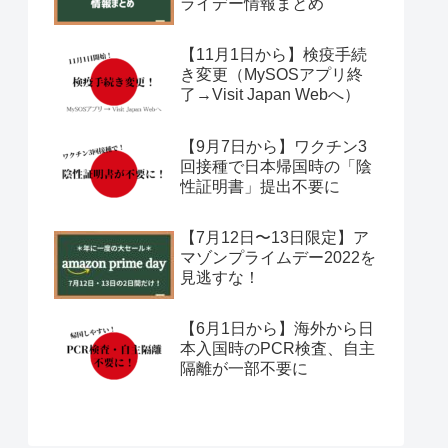
ライデー情報まとめ
【11月1日から】検疫手続
き変更（MySOSアプリ終
了→Visit Japan Webへ）
【9月7日から】ワクチン3
回接種で日本帰国時の「陰
性証明書」提出不要に
【7月12日〜13日限定】ア
マゾンプライムデー2022を
見逃すな！
【6月1日から】海外から日
本入国時のPCR検査、自主
隔離が一部不要に