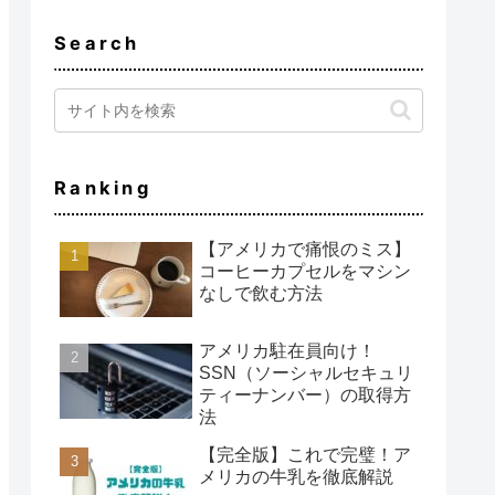
Search
Ranking
【アメリカで痛恨のミス】
コーヒーカプセルをマシン
なしで飲む方法
アメリカ駐在員向け！
SSN（ソーシャルセキュリ
ティーナンバー）の取得方
法
【完全版】これで完璧！ア
メリカの牛乳を徹底解説