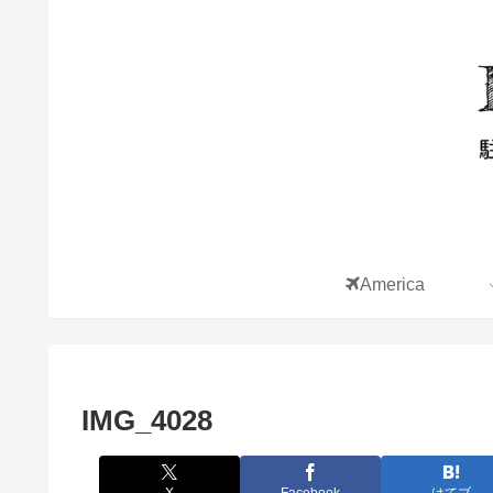
America
IMG_4028
X
Facebook
はてブ