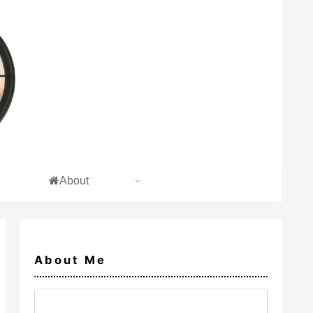
About
About Me