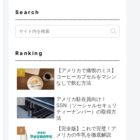
Search
Ranking
【アメリカで痛恨のミス】
コーヒーカプセルをマシン
なしで飲む方法
アメリカ駐在員向け！
SSN（ソーシャルセキュリ
ティーナンバー）の取得方
法
【完全版】これで完璧！ア
メリカの牛乳を徹底解説