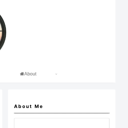
About
About Me