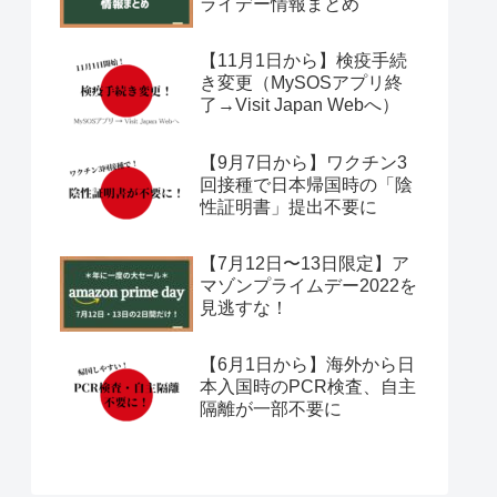
ライデー情報まとめ
【11月1日から】検疫手続
き変更（MySOSアプリ終
了→Visit Japan Webへ）
【9月7日から】ワクチン3
回接種で日本帰国時の「陰
性証明書」提出不要に
【7月12日〜13日限定】ア
マゾンプライムデー2022を
見逃すな！
【6月1日から】海外から日
本入国時のPCR検査、自主
隔離が一部不要に