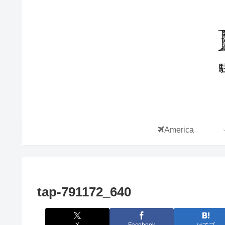
America
tap-791172_640
X
Facebook
はてブ