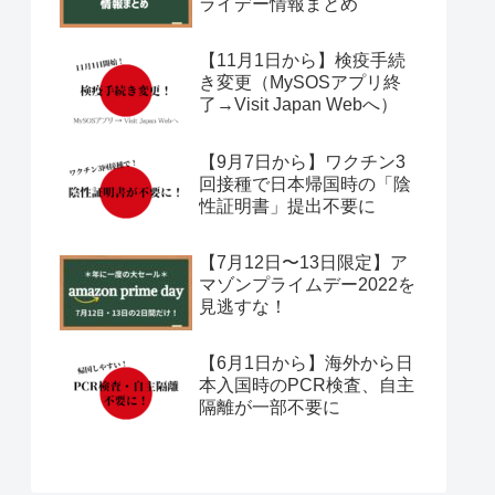
ライデー情報まとめ
【11月1日から】検疫手続
き変更（MySOSアプリ終
了→Visit Japan Webへ）
【9月7日から】ワクチン3
回接種で日本帰国時の「陰
性証明書」提出不要に
【7月12日〜13日限定】ア
マゾンプライムデー2022を
見逃すな！
【6月1日から】海外から日
本入国時のPCR検査、自主
隔離が一部不要に