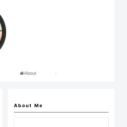
About
About Me