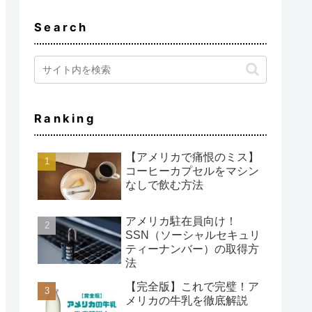
Search
Ranking
【アメリカで痛恨のミス】
コーヒーカプセルをマシン
なしで飲む方法
アメリカ駐在員向け！
SSN（ソーシャルセキュリ
ティーナンバー）の取得方
法
【完全版】これで完璧！ア
メリカの牛乳を徹底解説