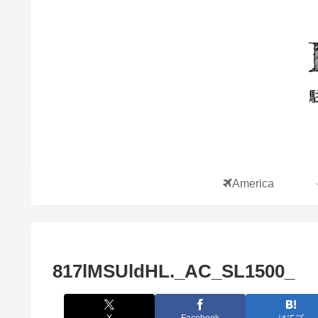
America
817lMSUldHL._AC_SL1500_
X
Facebook
はてブ