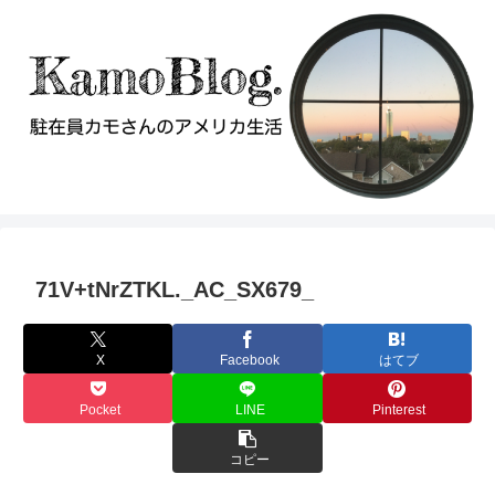
71V+tNrZTKL._AC_SX679_
X
Facebook
はてブ
Pocket
LINE
Pinterest
コピー