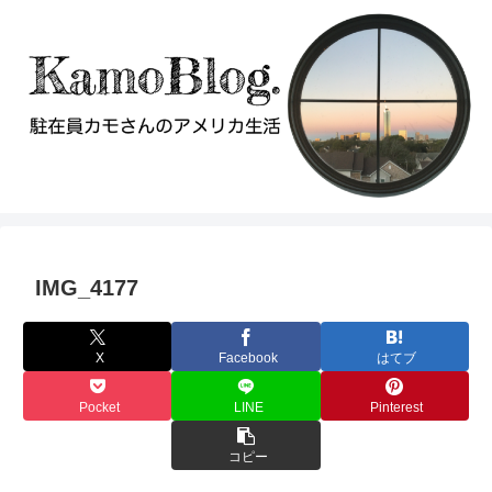
IMG_4177
X
Facebook
はてブ
Pocket
LINE
Pinterest
コピー