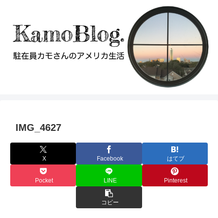
IMG_4627
X
Facebook
はてブ
Pocket
LINE
Pinterest
コピー