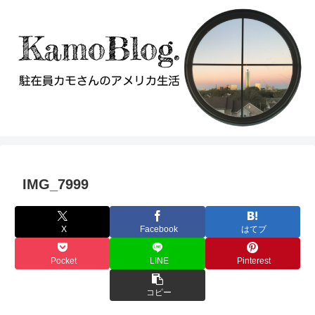
IMG_7999
X
Facebook
はてブ
Pocket
LINE
Pinterest
コピー