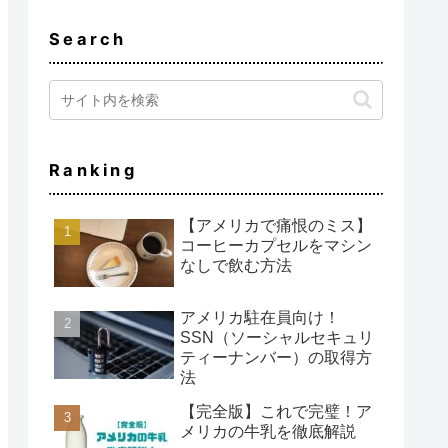
Search
Ranking
【アメリカで痛恨のミス】
コーヒーカプセルをマシン
なしで飲む方法
アメリカ駐在員向け！
SSN（ソーシャルセキュリ
ティーナンバー）の取得方
法
【完全版】これで完璧！ア
メリカの牛乳を徹底解説