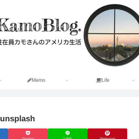
Memo
Life
-unsplash
Pocket
LINE
Pinterest