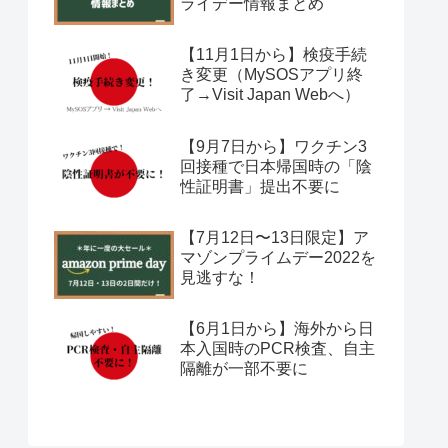
ライデー情報まとめ
【11月1日から】検疫手続
き変更（MySOSアプリ終
了→Visit Japan Webへ）
【9月7日から】ワクチン3
回接種で日本帰国時の「陰
性証明書」提出不要に
【7月12日〜13日限定】ア
マゾンプライムデー2022を
見逃すな！
【6月1日から】海外から日
本入国時のPCR検査、自主
隔離が一部不要に