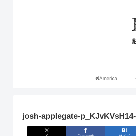
America
josh-applegate-p_KJvKVsH14
X
Facebook
はてブ